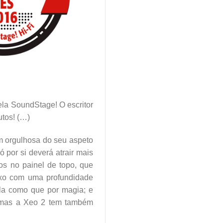
la SoundStage! O escritor
utos! (…)
m orgulhosa do seu aspeto
 por si deverá atrair mais
os no painel de topo, que
ixo com uma profundidade
la como que por magia; e
— mas a Xeo 2 tem também