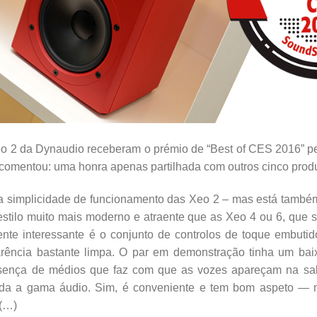
o 2 da Dynaudio receberam o prémio de “Best of CES 2016” pe
comentou: uma honra apenas partilhada com outros cinco prod
 a simplicidade de funcionamento das Xeo 2 – mas está també
tilo muito mais moderno e atraente que as Xeo 4 ou 6, que só
ente interessante é o conjunto de controlos de toque embutid
rência bastante limpa. O par em demonstração tinha um ba
esença de médios que faz com que as vozes apareçam na sa
toda a gama áudio. Sim, é conveniente e tem bom aspeto 
 (…)