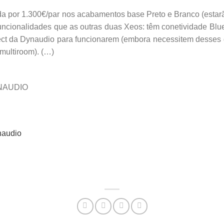
a por 1.300€/par nos acabamentos base Preto e Branco (estar
uncionalidades que as outras duas Xeos: têm conetividade Blu
t da Dynaudio para funcionarem (embora necessitem desses d
multiroom). (…)
YNAUDIO
naudio