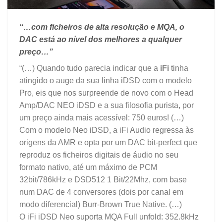
“…com ficheiros de alta resolução e MQA, o
DAC está ao nível dos melhores a qualquer
preço…”
“(…) Quando tudo parecia indicar que a
iFi
tinha
atingido o auge da sua linha iDSD com o modelo
Pro, eis que nos surpreende de novo com o Head
Amp/DAC NEO iDSD e a sua filosofia purista, por
um preço ainda mais acessível: 750 euros! (…)
Com o modelo Neo iDSD, a iFi Audio regressa às
origens da AMR e opta por um DAC bit-perfect que
reproduz os ficheiros digitais de áudio no seu
formato nativo, até um máximo de PCM
32bit/786kHz e DSD512 1 Bit/22Mhz, com base
num DAC de 4 conversores (dois por canal em
modo diferencial) Burr-Brown True Native. (…)
O iFi iDSD Neo suporta MQA Full unfold: 352.8kHz