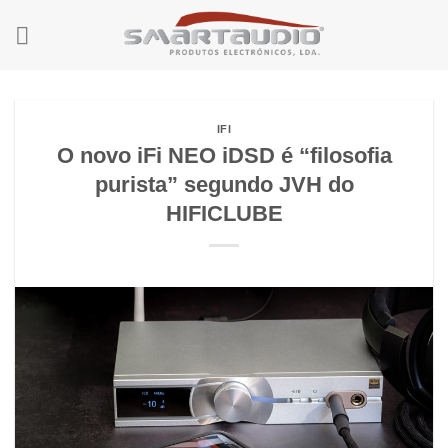
Skip
to
content
IFI
O novo iFi NEO iDSD é “filosofia
purista” segundo JVH do
HIFICLUBE