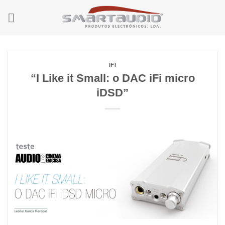
Skip
to
content
IFI
“I Like it Small: o DAC iFi micro
iDSD”