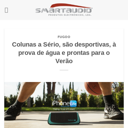
Skip
to
content
FUGOO
Colunas a Sério, são desportivas, à
prova de água e prontas para o
Verão