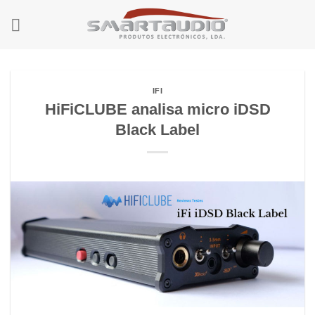
Skip
to
content
IFI
HiFiCLUBE analisa micro iDSD
Black Label