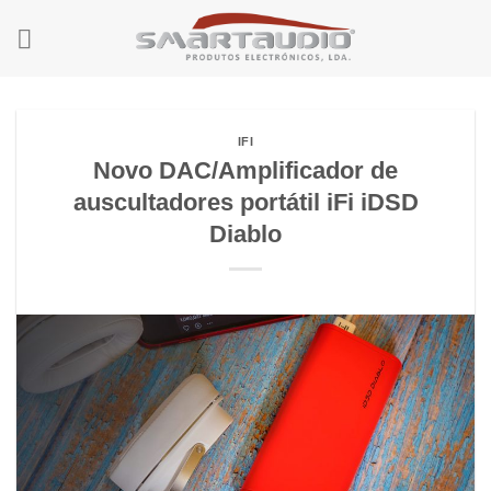
Skip
to
content
IFI
Novo DAC/Amplificador de
auscultadores portátil iFi iDSD
Diablo