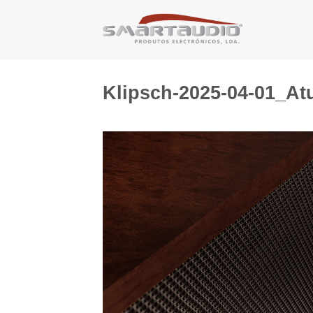
Skip
to
content
Klipsch-2025-04-01_At