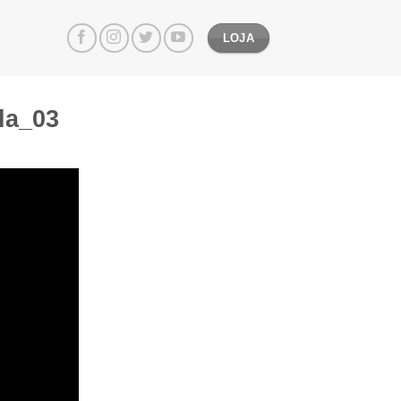
LOJA
la_03