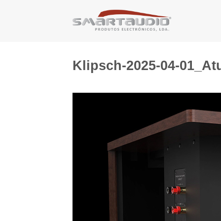
Skip
to
content
Klipsch-2025-04-01_At