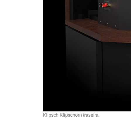
Klipsch Klipschorn traseira