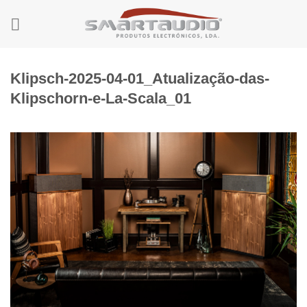
Skip
to
content
Klipsch-2025-04-01_Atualização-das-
Klipschorn-e-La-Scala_01