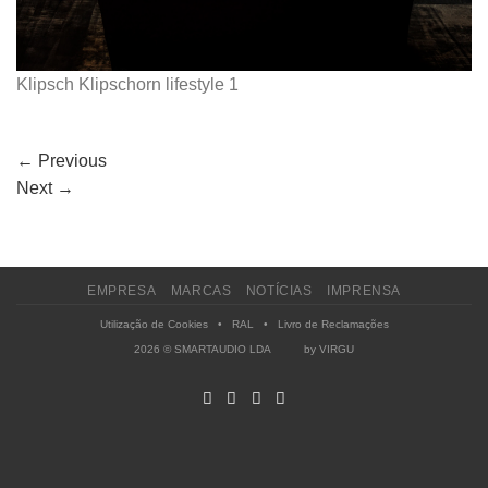
Klipsch Klipschorn lifestyle 1
←
Previous
Next
→
EMPRESA
MARCAS
NOTÍCIAS
IMPRENSA
Utilização de Cookies
•
RAL
•
Livro de Reclamações
2026 © SMARTAUDIO LDA by
VIRGU