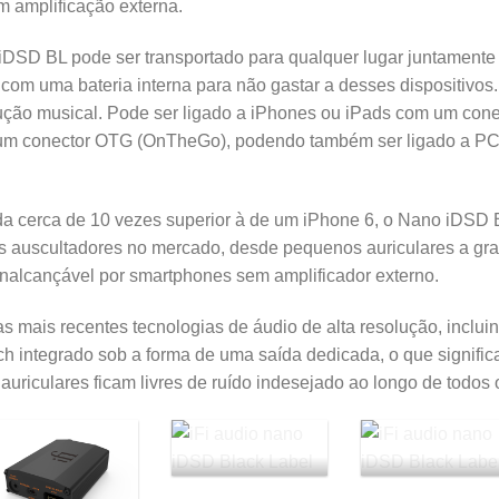
m amplificação externa.
iDSD BL pode ser transportado para qualquer lugar juntament
 com uma bateria interna para não gastar a desses dispositivos.
ução musical. Pode ser ligado a iPhones ou iPads com um cone
 um conector OTG (OnTheGo), podendo também ser ligado a P
a cerca de 10 vezes superior à de um iPhone 6, o Nano iDSD 
os auscultadores no mercado, desde pequenos auriculares a gr
inalcançável por smartphones sem amplificador externo.
 mais recentes tecnologias de áudio de alta resolução, inclu
h integrado sob a forma de uma saída dedicada, o que signific
auriculares ficam livres de ruído indesejado ao longo de todos 