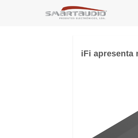
Skip
to
content
iFi apresenta