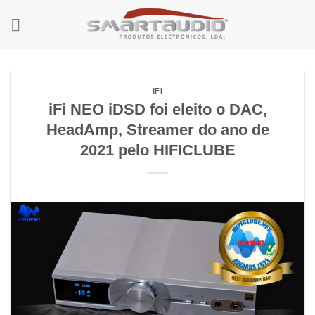
Skip
to
content
IFI
iFi NEO iDSD foi eleito o DAC,
HeadAmp, Streamer do ano de
2021 pelo HIFICLUBE