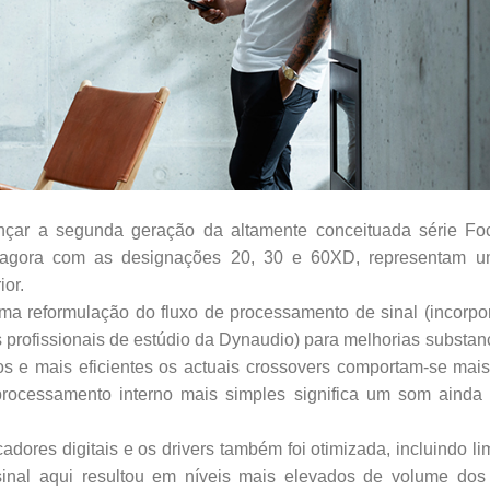
nçar a segunda geração da altamente conceituada série F
s, agora com as designações 20, 30 e 60XD, representam uma
ior.
ma reformulação do fluxo de processamento de sinal (incorp
 profissionais de estúdio da Dynaudio) para melhorias substan
s e mais eficientes os actuais crossovers comportam-se mais
processamento interno mais simples significa um som ainda 
cadores digitais e os drivers também foi otimizada, incluindo l
sinal aqui resultou em níveis mais elevados de volume dos 