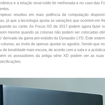
âmica e a relação sinal-ruído foi melhorada e no caso das F
entos.
plexo resultou em mais potência de computação disponí
s, já que a tecnologia ajusta as variações que ocorrem em fr
 parede ou canto. As Focus XD de 2017 podem agora fazer is
 som mesmo quando as colunas não podem ser colocadas ot
lho’ derivado da gama pro-estúdio da Dynaudio LYD. Este sistema
colunas, ao invés de apenas ajustar os agudos. Sendo que os 
u de tonalidade mais escura, de acordo com a sala e a acústi
bém os possuidores da antiga série XD podem ver as suas 
pecificações.