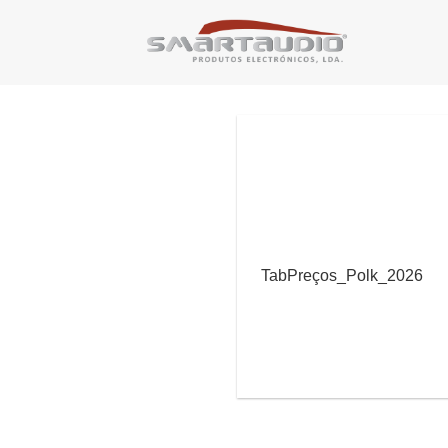
Skip
to
content
TabPreços_Polk_2026