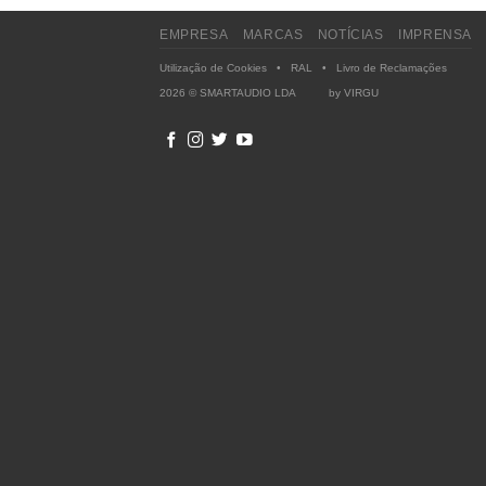
EMPRESA
MARCAS
NOTÍCIAS
IMPRENSA
Utilização de Cookies
•
RAL
•
Livro de Reclamações
2026 © SMARTAUDIO LDA by
VIRGU