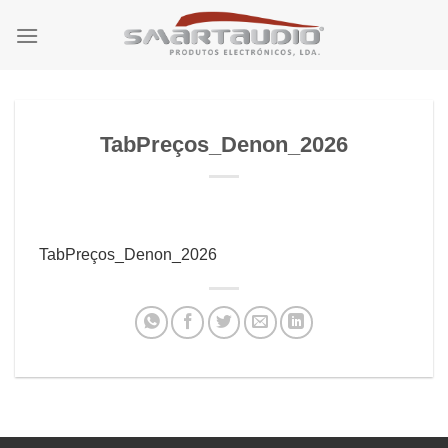
Skip
to
content
TabPreços_Denon_2026
TabPreços_Denon_2026