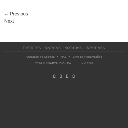
←
Previous
Next
→
EMPRESA
MARCAS
NOTÍCIAS
IMPRENSA
Utilização de Cookies
•
RAL
•
Livro de Reclamações
2026 © SMARTAUDIO LDA by
VIRGU