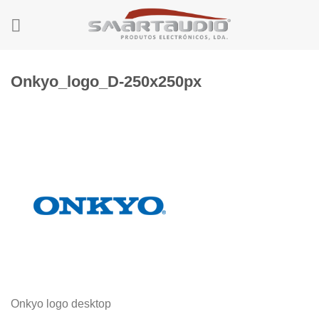
Skip
to
content
Onkyo_logo_D-250x250px
Onkyo logo desktop