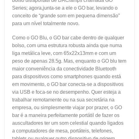
bolso ultraportátil de DAC/amps chamada GO
Series; agora,junta-se a ele o GO bar, levando o
conceito de “grande som em pequena dimensão”
para um nível totalmente novo.
Como o GO Blu, o GO bar cabe dentro de qualquer
bolso, com uma estrutura robusta ainda que numa
liga metálica leve, com 65x22x13mm e com um
peso de apenas 28.5g. Mas, enquanto o GO blu tem
maior conveniência da conectividade Bluetooth
para dispositivos como smartphones quando está
em movimento, o GO bar conecta-se a dispositivos
via USB e foca-se no desempenho. Quer esteja a
trabalhar remotamente ou na sua secretária na
empresa, ou simplesmente viajar por prazer, o GO
bar é a maneira perfeitamente portátil de fazer os
auscultadores ter um som celestial quando ligados
a computadores de mesa, portáteis, telefones,
tablets ou qualquer outro dispositivo de origem