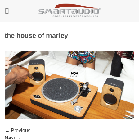
Skip
to
content
the house of marley
←
Previous
Next
→