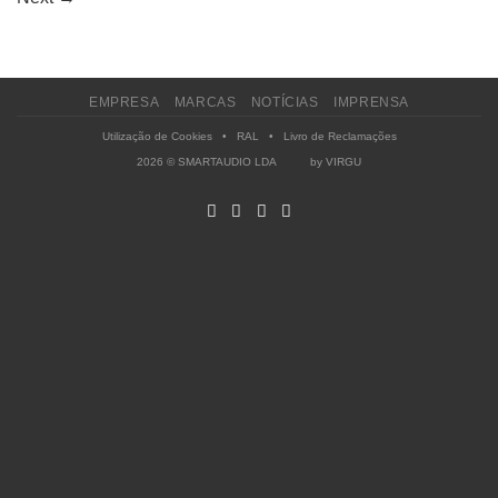
EMPRESA
MARCAS
NOTÍCIAS
IMPRENSA
Utilização de Cookies
•
RAL
•
Livro de Reclamações
2026 © SMARTAUDIO LDA by
VIRGU