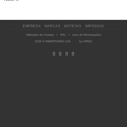
EMPRESA
MARCAS
NOTÍCIAS
IMPRENSA
Utilização de Cookies
•
RAL
•
Livro de Reclamações
2026 © SMARTAUDIO LDA by
VIRGU