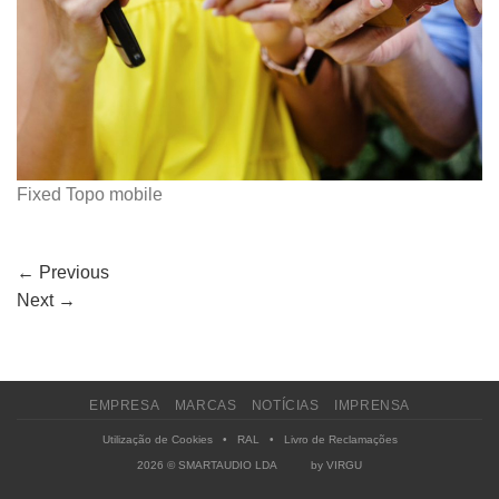
Fixed Topo mobile
←
Previous
Next
→
EMPRESA
MARCAS
NOTÍCIAS
IMPRENSA
Utilização de Cookies
•
RAL
•
Livro de Reclamações
2026 © SMARTAUDIO LDA by
VIRGU