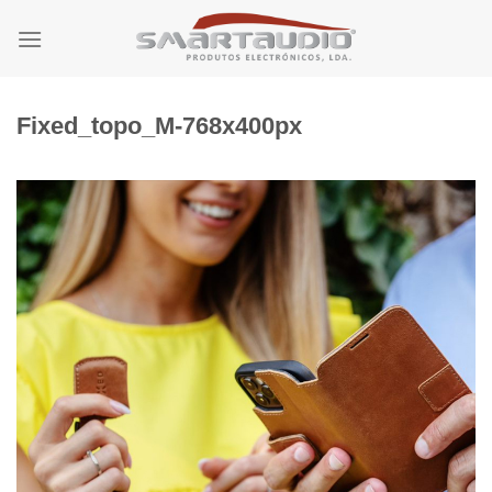
Skip
to
content
Fixed_topo_M-768x400px