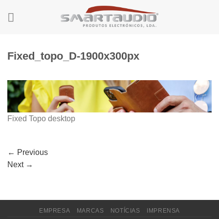
Skip
to
content
Fixed_topo_D-1900x300px
Fixed Topo desktop
←
Previous
Next
→
EMPRESA
MARCAS
NOTÍCIAS
IMPRENSA