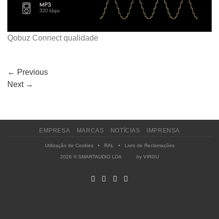
Qobuz Connect qualidade
←
Previous
Next
→
EMPRESA
MARCAS
NOTÍCIAS
IMPRENSA
Utilização de Cookies
•
RAL
•
Livro de Reclamações
2026 © SMARTAUDIO LDA by
VIRGU