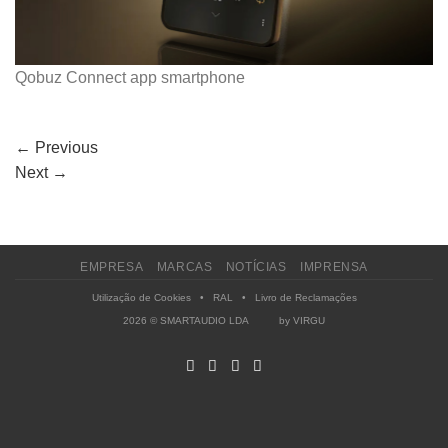
Qobuz Connect app smartphone
←
Previous
Next
→
EMPRESA
MARCAS
NOTÍCIAS
IMPRENSA
Utilização de Cookies
•
RAL
•
Livro de Reclamações
2026 © SMARTAUDIO LDA by
VIRGU