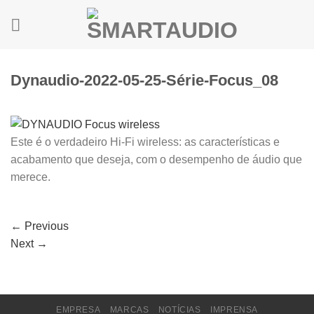
Skip
to
content
Dynaudio-2022-05-25-Série-Focus_08
Este é o verdadeiro Hi-Fi wireless: as características e
acabamento que deseja, com o desempenho de áudio que
merece.
←
Previous
Next
→
EMPRESA
MARCAS
NOTÍCIAS
IMPRENSA