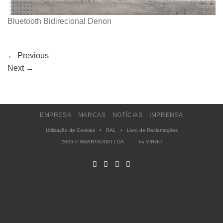
Bluetooth Bidirecional Denon
←
Previous
Next
→
EMPRESA
MARCAS
NOTÍCIAS
IMPRENSA
Utilização de Cookies
•
RAL
•
Livro de Reclamações
2026 © SMARTAUDIO LDA by
VIRGU