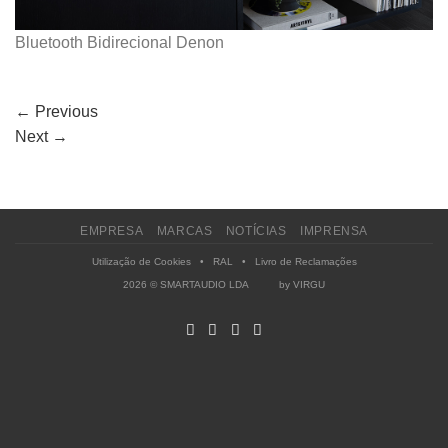
Bluetooth Bidirecional Denon
←
Previous
Next
→
EMPRESA
MARCAS
NOTÍCIAS
IMPRENSA
Utilização de Cookies
•
RAL
•
Livro de Reclamações
2026 © SMARTAUDIO LDA by
VIRGU