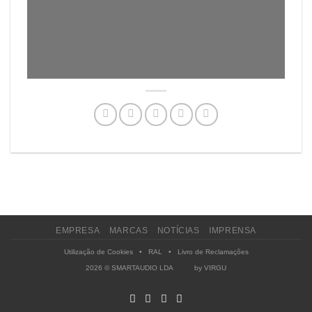
EMPRESA
MARCAS
NOTÍCIAS
IMPRENSA
Utilização de Cookies
•
RAL
•
Livro de Reclamações
2026 © SMARTAUDIO LDA by
VIRGU