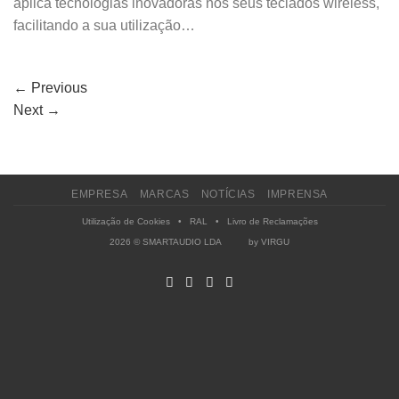
aplica tecnologias inovadoras nos seus teclados wireless,
facilitando a sua utilização…
←
Previous
Next
→
EMPRESA
MARCAS
NOTÍCIAS
IMPRENSA
Utilização de Cookies
•
RAL
•
Livro de Reclamações
2026 © SMARTAUDIO LDA by
VIRGU