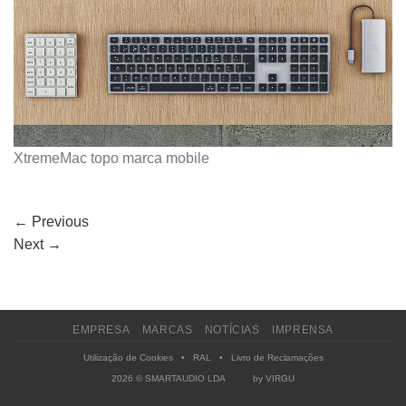
XtremeMac topo marca mobile
←
Previous
Next
→
EMPRESA
MARCAS
NOTÍCIAS
IMPRENSA
Utilização de Cookies
•
RAL
•
Livro de Reclamações
2026 © SMARTAUDIO LDA by
VIRGU