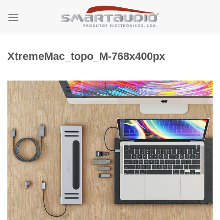
Skip
to
content
XtremeMac_topo_M-768x400px