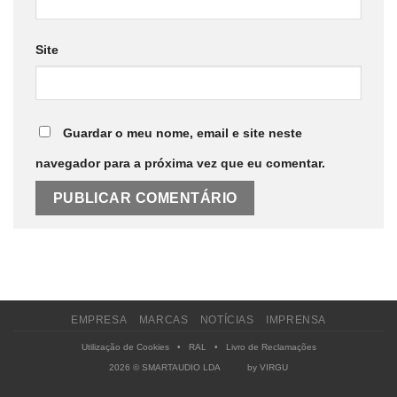
Site
Guardar o meu nome, email e site neste
navegador para a próxima vez que eu comentar.
EMPRESA
MARCAS
NOTÍCIAS
IMPRENSA
Utilização de Cookies
•
RAL
•
Livro de Reclamações
2026 © SMARTAUDIO LDA by
VIRGU