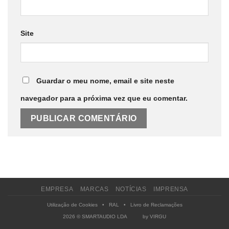
Site
Guardar o meu nome, email e site neste
navegador para a próxima vez que eu comentar.
EMPRESA
MARCAS
NOTÍCIAS
IMPRENSA
Utilização de Cookies
•
RAL
•
Livro de Reclamações
2026 © SMARTAUDIO LDA by
VIRGU