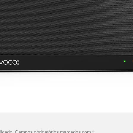
licado.
Campos obrigatórios marcados com
*