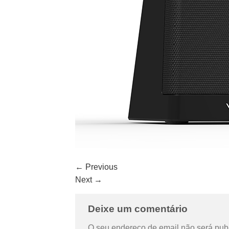
←
Previous
Next
→
Deixe um comentário
O seu endereço de email não será pub