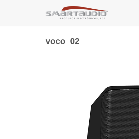
Skip
to
content
voco_02