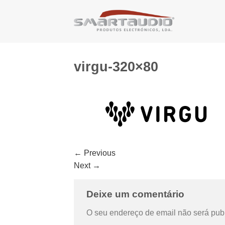
Skip
to
content
virgu-320×80
←
Previous
Next
→
Deixe um comentário
O seu endereço de email não será pub