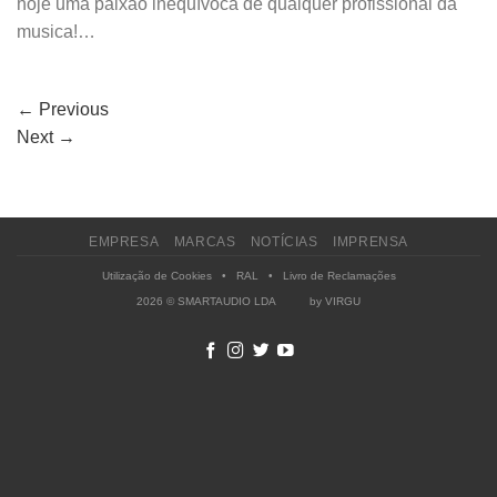
hoje uma paixão inequívoca de qualquer profissional da
musica!…
←
Previous
Next
→
EMPRESA
MARCAS
NOTÍCIAS
IMPRENSA
Utilização de Cookies
•
RAL
•
Livro de Reclamações
2026 © SMARTAUDIO LDA by
VIRGU