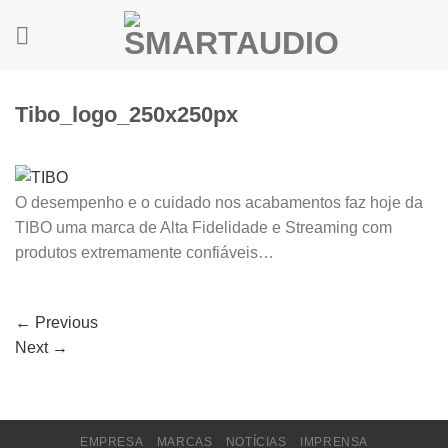
Skip
to
content
Tibo_logo_250x250px
O desempenho e o cuidado nos acabamentos faz hoje da
TIBO uma marca de Alta Fidelidade e Streaming com
produtos extremamente confiáveis…
←
Previous
Next
→
EMPRESA
MARCAS
NOTÍCIAS
IMPRENSA