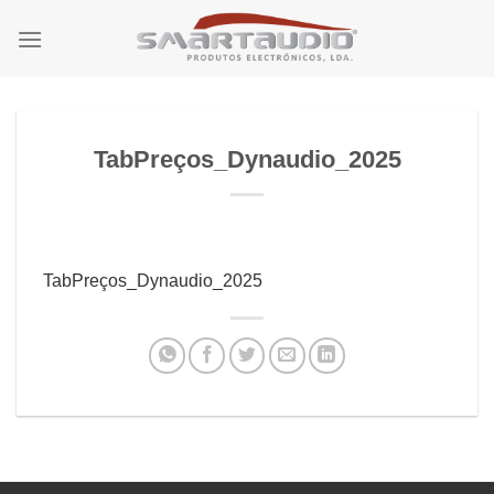
Skip
to
content
TabPreços_Dynaudio_2025
TabPreços_Dynaudio_2025