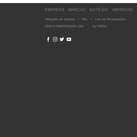
EMPRESA
MARCAS
NOTÍCIAS
IMPRENSA
Utilização de Cookies
•
RAL
•
Livro de Reclamações
2026 © SMARTAUDIO LDA by
VIRGU