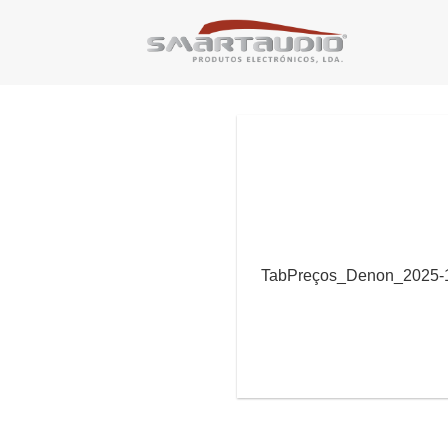
Skip
to
content
TabPreços_Denon_2025-