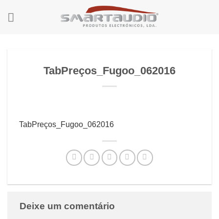
Skip
to
content
TabPreços_Fugoo_062016
TabPreços_Fugoo_062016
Deixe um comentário