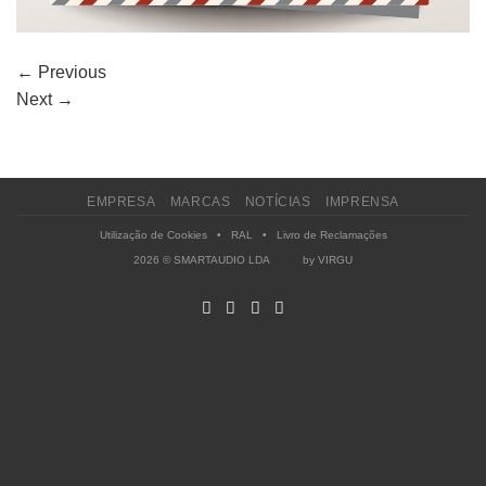
←
Previous
Next
→
EMPRESA
MARCAS
NOTÍCIAS
IMPRENSA
Utilização de Cookies
•
RAL
•
Livro de Reclamações
2026 © SMARTAUDIO LDA by
VIRGU