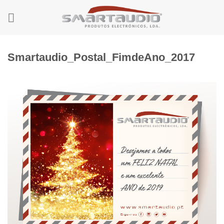
Skip
to
content
Smartaudio_Postal_FimdeAno_2017