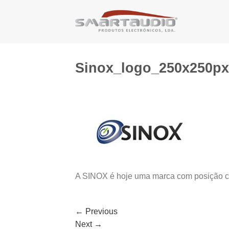
Skip
to
content
Sinox_logo_250x250px
A SINOX é hoje uma marca com posição cr
←
Previous
Next
→