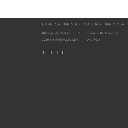
EMPRESA
MARCAS
NOTÍCIAS
IMPRENSA
Utilização de Cookies
•
RAL
•
Livro de Reclamações
2026 © SMARTAUDIO LDA by
VIRGU