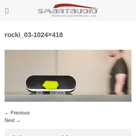
Skip
to
content
rocki_03-1024×418
←
Previous
Next
→