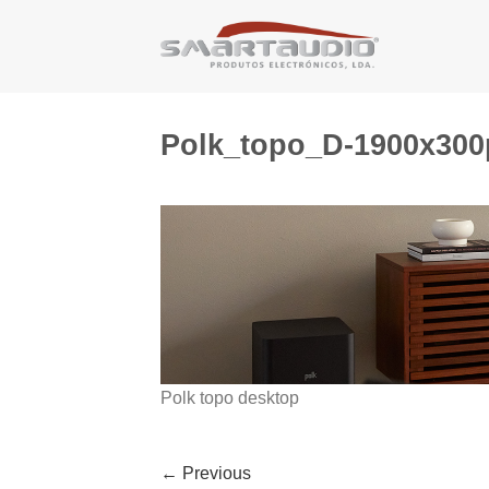
Skip
to
content
Polk_topo_D-1900x300
Polk topo desktop
←
Previous