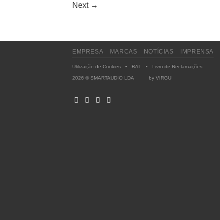
Next
→
EMPRESA
MARCAS
NOTÍCIAS
IMPRENSA
Utilização de Cookies
•
RAL
•
Livro de Reclamações
2026 © SMARTAUDIO LDA by
VIRGU