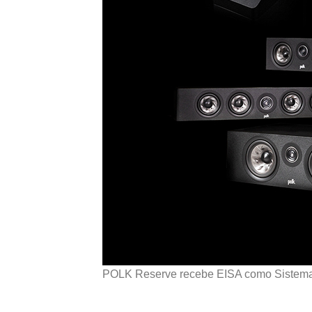
POLK Reserve recebe EISA como Sistem