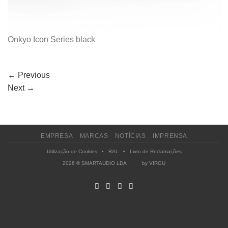
Onkyo Icon Series black
←
Previous
Next
→
EMPRESA
MARCAS
NOTÍCIAS
IMPRENSA
Utilização de Cookies
•
RAL
•
Livro de Reclamações
2026 © SMARTAUDIO LDA by
VIRGU