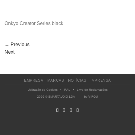
Onkyo Creator Series black
←
Previous
Next
→
EMPRESA
MARCAS
NOTÍCIAS
IMPRENSA
Utilização de Cookies
•
RAL
•
Livro de Reclamações
2026 © SMARTAUDIO LDA by
VIRGU