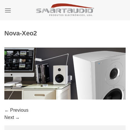
Skip
to
content
Nova-Xeo2
←
Previous
Next
→