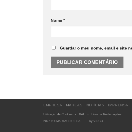
Nome
*
Guardar o meu nome, email e site n
EMPRESA
MARCAS
NOTÍCIAS
IMPRENSA
Utilização de Cookies
•
RAL
•
Livro de Reclamações
2026 © SMARTAUDIO LDA by
VIRGU