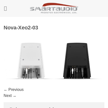
Skip
to
content
Nova-Xeo2-03
←
Previous
Next
→