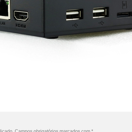
licado.
Campos obrigatórios marcados com
*