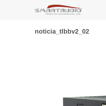
Skip
to
content
noticia_tlbbv2_02