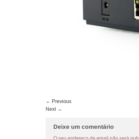
←
Previous
Next
→
Deixe um comentário
O seu endereço de email não será pub