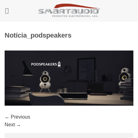
Skip
to
content
Notícia_podspeakers
←
Previous
Next
→