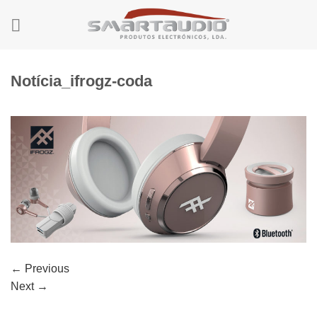
Skip
to
content
Notícia_ifrogz-coda
←
Previous
Next
→