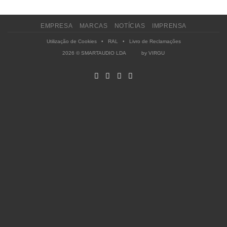
EMPRESA
MARCAS
NOTÍCIAS
IMPRENSA
Utilização de Cookies
•
RAL
•
Livro de Reclamações
2026 © SMARTAUDIO LDA by
VIRGU